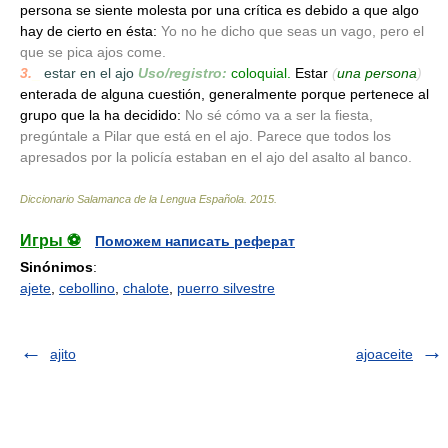
persona se siente molesta por una crítica es debido a que algo
hay de cierto en ésta:
Yo no he dicho que seas un vago, pero el
que se pica ajos come.
3.
_
estar en el ajo
Uso/registro:
coloquial.
Estar
(
una persona
)
enterada de alguna cuestión, generalmente porque pertenece al
grupo que la ha decidido:
No sé cómo va a ser la fiesta,
pregúntale a Pilar que está en el ajo. Parece que todos los
apresados por la policía estaban en el ajo del asalto al banco.
Diccionario Salamanca de la Lengua Española
.
2015
.
Игры ⚽
Поможем написать реферат
Sinónimos
:
ajete
,
cebollino
,
chalote
,
puerro silvestre
ajito
ajoaceite