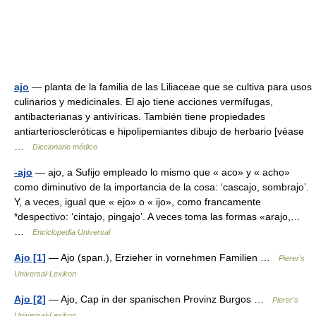
ajo
— planta de la familia de las Liliaceae que se cultiva para usos
culinarios y medicinales. El ajo tiene acciones vermífugas,
antibacterianas y antivíricas. También tiene propiedades
antiarterioscleróticas e hipolipemiantes dibujo de herbario [véase
…
Diccionario médico
-ajo
— ajo, a Sufijo empleado lo mismo que « aco» y « acho»
como diminutivo de la importancia de la cosa: ‘cascajo, sombrajo’.
Y, a veces, igual que « ejo» o « ijo», como francamente
*despectivo: ‘cintajo, pingajo’. A veces toma las formas «arajo,…
…
Enciclopedia Universal
Ajo [1]
— Ajo (span.), Erzieher in vornehmen Familien …
Pierer's
Universal-Lexikon
Ajo [2]
— Ajo, Cap in der spanischen Provinz Burgos …
Pierer's
Universal-Lexikon