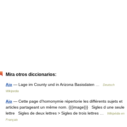
Mira otros diccionarios:
Ajo
— Lage im County und in Arizona Basisdaten …
Deutsch
Wikipedia
Ajo
— Cette page d’homonymie répertorie les différents sujets et
articles partageant un même nom. {{{image}}} Sigles d une seule
lettre Sigles de deux lettres > Sigles de trois lettres …
Wikipédia en
Français