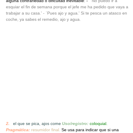
alguna contrariedad o dificultad inevitable: - `
No puedo ir a
esquiar el fin de semana porque el jefe me ha pedido que vaya a
trabajar a su casa.' - `Pues ajo y agua.' Si te pesca un atasco en
coche, ya sabes el remedio, ajo y agua.
2.
_
el que se pica, ajos come
Uso/registro:
coloquial.
Pragmática:
resumidor final.
Se usa para indicar que si una