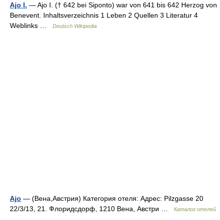
Ajo I.
— Ajo I. († 642 bei Siponto) war von 641 bis 642 Herzog von
Benevent. Inhaltsverzeichnis 1 Leben 2 Quellen 3 Literatur 4
Weblinks …
Deutsch Wikipedia
Ajo
— (Вена,Австрия) Категория отеля: Адрес: Pilzgasse 20
22/3/13, 21. Флоридсдорф, 1210 Вена, Австри …
Каталог отелей